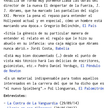
«Analiza de forma muy pormenorizada las obras del
director de la nueva El despertar de la Fuerza, J.
J. Abrams, que ha marcado las pantallas del siglo
XXI. Merece la pena el repaso para entender el
Hollywood actual y en especial, cómo un hombre está
marcando una época.» Gregorio Belinchón,
El País
«Sitúa la génesis de su particular manera de
entender el relato en el regalo que le hizo su
abuelo en su infancia: una caja mágica que Abrams
nunca abrió.» Jordi Costa,
Babelia
«Está muy bien documentado (…) desde el punto de
vista más técnico hará las delicias de escritores,
guionistas, etc.» Pedro Daniel Verdugo,
El Péndulo
de Newton
«Es un material indispensable para todos aquellos
interesados en la carrera del que se ha dicho que es
“el nuevo Spielberg”.» Pol Llongueras,
El Palomitrón
Entrevistes:
–
La Contra de La Vanguardia
(29/09/14)